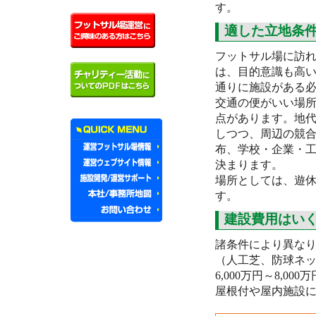
す。
適した立地条
フットサル場に訪
は、目的意識も高
通りに施設がある
交通の便がいい場
点があります。地
しつつ、周辺の競
布、学校・企業・
決まります。
場所としては、遊
す。
建設費用はい
諸条件により異なり
（人工芝、防球ネ
6,000万円～8,0
屋根付や屋内施設