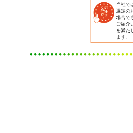
当社で
選定の
場合で
ご紹介
を満た
ます。